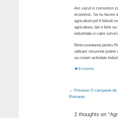
Am vazut in comunism (si c
economic. Sa nu facem ace
agriculturii pot fi folositi
agricultura, dar e bine s
industriala si catre servici
Binecuvantarea pentru Ro
utilizam resursele putine 
sa cream activitate indust
Categories
Economie
Post
Previous
← Previous
O campanie de p
post:
Romania
navigation
2 thoughts on “Agr