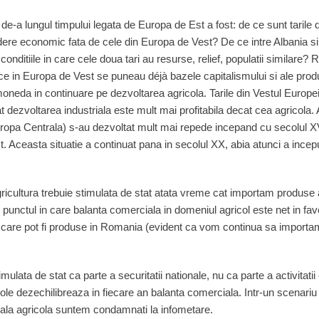
de-a lungul timpului legata de Europa de Est a fost: de ce sunt tarile
dere economic fata de cele din Europa de Vest? De ce intre Albania si 
conditiile in care cele doua tari au resurse, relief, populatii similare?
ce in Europa de Vest se puneau déjà bazele capitalismului si ale produc
neda in continuare pe dezvoltarea agricola. Tarile din Vestul Europe
t dezvoltarea industriala este mult mai profitabila decat cea agricola. A
Europa Centrala) s-au dezvoltat mult mai repede incepand cu secolul X
t. Aceasta situatie a continuat pana in secolul XX, abia atunci a inceput
Agricultura trebuie stimulata de stat atata vreme cat importam produse 
n punctul in care balanta comerciala in domeniul agricol este net in f
i care pot fi produse in Romania (evident ca vom continua sa importa
imulata de stat ca parte a securitatii nationale, nu ca parte a activitati
le dezechilibreaza in fiecare an balanta comerciala. Intr-un scenariu 
ocala agricola suntem condamnati la infometare.