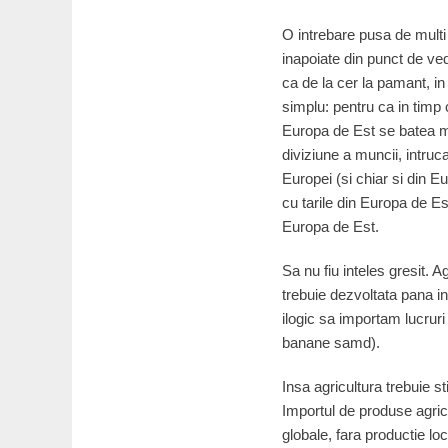
O intrebare pusa de multi 
inapoiate din punct de ve
ca de la cer la pamant, in 
simplu: pentru ca in timp 
Europa de Est se batea mo
diviziune a muncii, intruca
Europei (si chiar si din 
cu tarile din Europa de Es
Europa de Est.
Sa nu fiu inteles gresit. 
trebuie dezvoltata pana i
ilogic sa importam lucrur
banane samd).
Insa agricultura trebuie st
Importul de produse agrico
globale, fara productie l