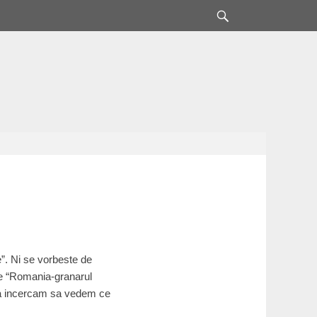
Search
te”. Ni se vorbeste de
, de “Romania-granarul
i sa incercam sa vedem ce