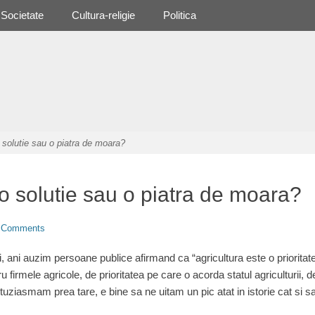
Societate
Cultura-religie
Politica
o solutie sau o piatra de moara?
 o solutie sau o piatra de moara?
 Comments
i, ani auzim persoane publice afirmand ca “agricultura este o priorita
tru firmele agricole, de prioritatea pe care o acorda statul agriculturii
ntuziasmam prea tare, e bine sa ne uitam un pic atat in istorie cat s