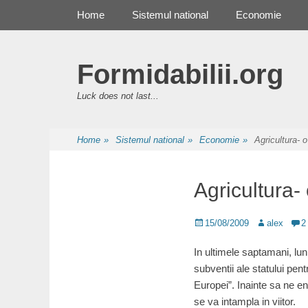
Primary Menu
Skip
Home
Sistemul national
Economie
to
content
Formidabilii.org
Luck does not last...
Home
»
Sistemul national
»
Economie
»
Agricultura- 
Agricultura-
Posted
Author
15/08/2009
alex
2
on
In ultimele saptamani, lun
subventii ale statului pen
Europei”. Inainte sa ne e
se va intampla in viitor.