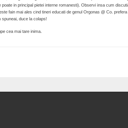
 poate in principal pietei interne romanesti). Observi insa cum discuti
 este fain mai ales cind tineri educati de genul Orgonas @ Co. prefera
 spuneai, duce la colaps!
upe cea mai tare inima.