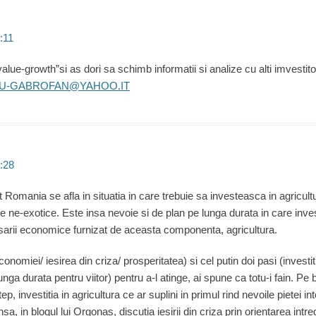
:11
value-growth”si as dori sa schimb informatii si analize cu alti imvestito
U-GABROFAN@YAHOO.IT
:28
t Romania se afla in situatia in care trebuie sa investeasca in agricult
 ne-exotice. Este insa nevoie si de plan pe lunga durata in care inv
sarii economice furnizat de aceasta componenta, agricultura.
conomiei/ iesirea din criza/ prosperitatea) si cel putin doi pasi (investit
lunga durata pentru viitor) pentru a-l atinge, ai spune ca totu-i fain. Pe
p, investitia in agricultura ce ar suplini in primul rind nevoile pietei i
a, in blogul lui Orgonas, discutia iesirii din criza prin orientarea intr