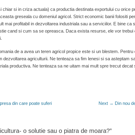
hiar si in criza actuala) ca productia destinata exportului cu orice p
asta greseala cu domeniul agricol. Strict economic banii folositi pe
 mult mai profitabil in dezvoltarea industriala sau a serviciilor. E bine ca
a stie cand si cum sa se opreasca. Daca exista resurse, ele vor trebui 
i.
mania de a avea un teren agricol propice este si un blestem. Pentru
in dezvoltarea agriculturii. Ne tenteaza sa fim lenesi si sa asteptam s
riala productiva. Ne tenteaza sa ne uitam mai mult spre trecut decat s
Next
resa din care poate suferi
Next →
Din nou de
post:
icultura- o solutie sau o piatra de moara?”