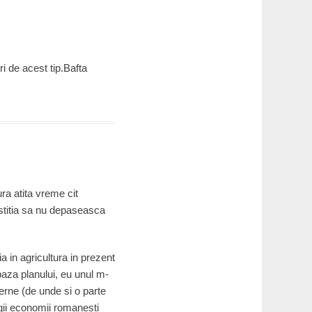
ri de acest tip.Bafta
ura atita vreme cit
estitia sa nu depaseasca
ia in agricultura in prezent
 baza planului, eu unul m-
nterne (de unde si o parte
egii economii romanesti