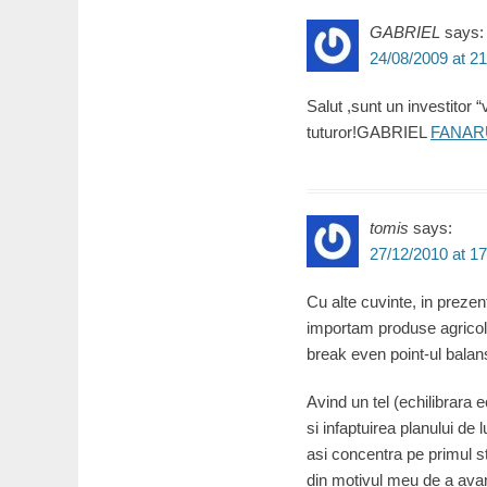
GABRIEL
says:
24/08/2009 at 21
Salut ,sunt un investitor “
tuturor!GABRIEL
FANAR
tomis
says:
27/12/2010 at 17
Cu alte cuvinte, in prezen
importam produse agricole
break even point-ul balan
Avind un tel (echilibrara e
si infaptuirea planului de 
asi concentra pe primul ste
din motivul meu de a avans