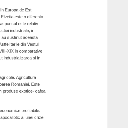
 din Europa de Est
Elvetia este o diferenta
 Raspunsul este relativ
tiei industriale, in
i au sustinut aceasta
stfel tarile din Vestul
VIII-XIX in comparative
 industrializarea si in
agricole. Agricultura
avoarea Romaniei. Este
m produse exotice- cafea,
i economice profitabile.
apocaliptic al unei crize