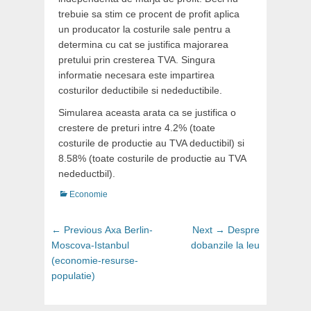
trebuie sa stim ce procent de profit aplica
un producator la costurile sale pentru a
determina cu cat se justifica majorarea
pretului prin cresterea TVA. Singura
informatie necesara este impartirea
costurilor deductibile si nedeductibile.
Simularea aceasta arata ca se justifica o
crestere de preturi intre 4.2% (toate
costurile de productie au TVA deductibil) si
8.58% (toate costurile de productie au TVA
nedeductbil).
Categories
Economie
Post
Previous
Next
← Previous
Axa Berlin-
Next →
Despre
navigation
post:
post:
Moscova-Istanbul
dobanzile la leu
(economie-resurse-
populatie)