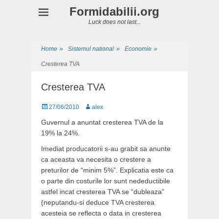
Formidabilii.org
Luck does not last...
Home
»
Sistemul national
»
Economie
»
Cresterea TVA
Cresterea TVA
Posted
Author
27/06/2010
alex
on
Guvernul a anuntat cresterea TVA de la
19% la 24%.
Imediat producatorii s-au grabit sa anunte
ca aceasta va necesita o crestere a
preturilor de “minim 5%”. Explicatia este ca
o parte din costurile lor sunt nedeductibile
astfel incat cresterea TVA se “dubleaza”
(neputandu-si deduce TVA cresterea
acesteia se reflecta o data in cresterea