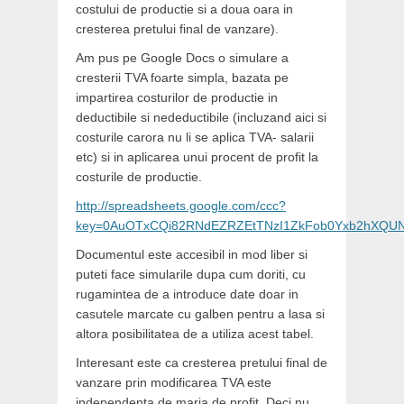
costului de productie si a doua oara in
cresterea pretului final de vanzare).
Am pus pe Google Docs o simulare a
cresterii TVA foarte simpla, bazata pe
impartirea costurilor de productie in
deductibile si nedeductibile (incluzand aici si
costurile carora nu li se aplica TVA- salarii
etc) si in aplicarea unui procent de profit la
costurile de productie.
http://spreadsheets.google.com/ccc?
key=0AuOTxCQi82RNdEZRZEtTNzI1ZkFob0Yxb2hXQUNv
Documentul este accesibil in mod liber si
puteti face simularile dupa cum doriti, cu
rugamintea de a introduce date doar in
casutele marcate cu galben pentru a lasa si
altora posibilitatea de a utiliza acest tabel.
Interesant este ca cresterea pretului final de
vanzare prin modificarea TVA este
independenta de marja de profit. Deci nu